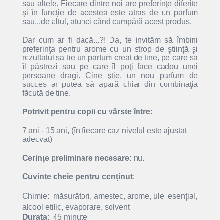
sau altele. Fiecare dintre noi are preferinţe diferite
şi în funcţie de acestea este atras de un parfum
sau...de altul, atunci când cumpără acest produs.
Dar cum ar fi dacă...?! Da, te invităm să îmbini
preferinţa pentru arome cu un strop de ştiinţă şi
rezultatul să fie un parfum creat de tine, pe care să
îl păstrezi sau pe care îl poţi face cadou unei
persoane dragi. Cine ştie, un nou parfum de
succes ar putea să apară chiar din combinaţia
făcută de tine.
Potrivit pentru copii cu vârste între:
7 ani - 15 ani, (în fiecare caz nivelul este ajustat
adecvat)
Cerin
ț
e preliminare necesare:
nu.
Cuvinte cheie pentru conținut
:
Chimie:
măsurători,
amestec, arome, ulei esenţial,
alcool etilic, evaporare, solvent
Durata
: 45 minute