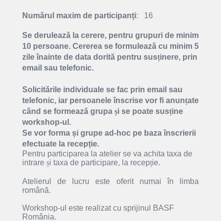
Numărul maxim de participanți
: 16
Se derulează la cerere, pentru grupuri de minim
10 persoane. Cererea se formulează cu minim 5
zile înainte de data dorită pentru sus
ț
inere, prin
email sau telefonic.
Solicitările individuale se fac prin email sau
telefonic, iar persoanele înscrise vor fi anun
ț
ate
când se formează grupa
ș
i se poate sus
ț
ine
workshop-ul.
Se vor forma și grupe ad-hoc pe baza înscrierii
efectuate la recepție.
Pentru participarea la atelier se va achita taxa de
intrare
ș
i taxa de participare, la recep
ț
ie.
Atelierul de lucru este oferit numai în limba
română.
Workshop-ul este realizat cu sprijinul BASF
România.