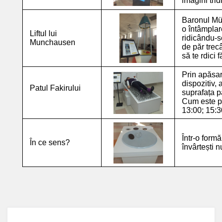
imagini tri
Baronul Mü
o întâmplar
Liftul lui
ridicându-s
Munchausen
de păr trec
să te rdici f
Prin apăsar
dispozitiv,
Patul Fakirului
suprafața pa
Cum este p
13:00; 15:3
Într-o form
În ce sens?
învârtești n