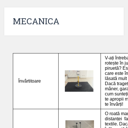
MECANICA
V-ați între
rotește în j
piruetă? Es
care este î
lăsată mult
Învârtitoare
Dacă trageți
mâner, gara
cum sunteți
te apropii 
te învârți!
O roată mare
distanței f
textile. Dac