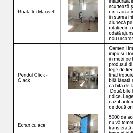
înfășurată î
scurtează ș
Roata lui Maxwell
din cauza î
în starea in
alunecă pe 
rotațiedin c
odată ajuns
nou urcarea
Oamenii imp
impulsul lo
în metri pe
produsul di
lege de fie
Pendul Click -
final trebui
Clack
bilă lăsată 
ca bila de l
Două bile l
ridice. Leg
cazul anteri
de două or
5000 de ace
nu vă temeț
Ecran cu ace
transferată